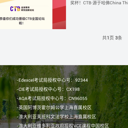
奖杯！CTB·源于哈佛China Think
共
1
页
3
条
-Edexcel考试局授权中心号：92344
-CIE考试局授权中心号：CX198
-AQA考试局授权中心号：CN96055
-英国阿博茨霍尔姆公学上海直属校区
-澳大利亚芙班科文法学校上海直属校区
-澳大利亚维多利亚政府授权VCE课程中国校区