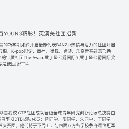
爱，百YOUNG精彩！英澳美社团招新
的新学期如约开启最能代表BANZer热情与活力的社团开启
棍、K-pop辩论、商社、街舞、桌游、乐高青春肆意飞扬，
的宝藏社团The Award爱丁堡公爵国际奖爱丁堡公爵国际奖
鼓励所有14...
恭喜我校 CTB社团成功晋级全球青年研究创新论坛总决赛由
老师亲自率领CTB战队成员：曾同学、周同学、朱同学、王同学，
进决赛圈。他们将于下周五，与四面八方各学校争夺最终冠军